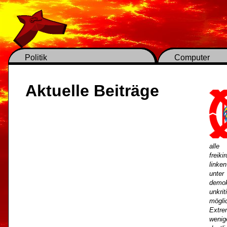
Politik
Computer
Aktuelle Beiträge
alle
freik
linke
unte
demok
unkri
mögl
Extre
wenig