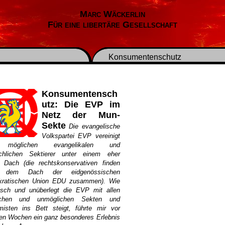
Marc Wäckerlin
Für eine libertäre Gesellschaft
Konsumentenschutz
Konsumentensch
utz: Die EVP im
Netz der Mun-
Sekte
Die evangelische
Volkspartei EVP vereinigt
 möglichen evangelikalen und
irchlichen Sektierer unter einem eher
n Dach (die rechtskonservativen finden
r dem Dach der eidgenössischen
ratischen Union EDU zusammen). Wie
tisch und unüberlegt die EVP mit allen
ichen und unmöglichen Sekten und
misten ins Bett steigt, führte mir vor
en Wochen ein ganz besonderes Erlebnis