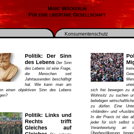
Marc Wäckerlin
Für eine libertäre Gesellschaft
Konsumentenschutz
Politik: Der Sinn
Po
des Lebens
Mi
Der Sinn
des Lebens ist eine Frage,
kein
die Menschen seit
Gew
Jahrtausenden beschäftigt
Me
hat. Wie kann man am
une
en einen objektiven Sinn des Lebens
sich frei bewegen zu dü
egen?
Wohnsitz zu suchen un
beliebigen wirtschaftlic
zu dürfen. Eine Unte
«Inländer» und «Auslände
Politik: Links und
In der Praxis ist das a
Rechts trifft
jeder für sich selbst 
Gleiches auf
Verantwortung an 
Überbevölkerung hinge