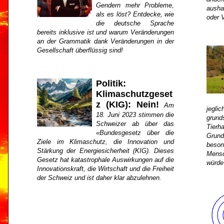
Gendern mehr Probleme,
ausha
als es löst? Entdecke, wie
oder V
die deutsche Sprache
bereits inklusive ist und warum Veränderungen
an der Grammatik dank Veränderungen in der
Gesellschaft überflüssig sind!
Politik:
Klimaschutzgeset
z (KIG): Nein!
Am
jegl
18. Juni 2023 stimmen die
grund
Schweizer ab über das
Tier
«Bundesgesetz über die
Grun
Ziele im Klimaschutz, die Innovation und
beson
Stärkung der Energiesicherheit (KIG). Dieses
Mensc
Gesetz hat katastrophale Auswirkungen auf die
würde
Innovationskraft, die Wirtschaft und die Freiheit
der Schweiz und ist daher klar abzulehnen.