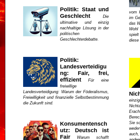
Politik: Staat und
vom K
Geschlecht
Die
im Ge
ultimative und einzig
das W
nachhaltige Lösung in der
Wohl 
politischen
spiel
Geschlechterdebatte.
diese
Politik:
Landesverteidigu
ng: Fair, frei,
effizient
Für eine
freiwillige
Landesverteidigung: Warum der Föderalismus,
Nic
Freiwilligkeit und finanzielle Selbstbestimmung
einzi
die Zukunft sind.
Nich
Erac
Berec
Sie sc
Konsumentensch
weder
utz: Deutsch ist
auch,
Fair
Warum schafft
ande