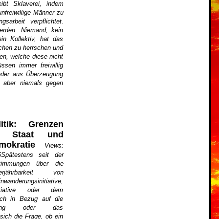
eibt Sklaverei, indem
unfreiwillige Männer zu
gsarbeit verpflichtet.
erden. Niemand, kein
in Kollektiv, hat das
chen zu herrschen und
en, welche diese nicht
ssen immer freiwillig
weder aus Überzeugung
 aber niemals gegen
litik: Grenzen
r Staat und
mokratie
Views:
6Spätestens seit der
timmungen über die
erjährbarkeit von
nwanderungsinitiative,
itiative oder dem
uch in Bezug auf die
isierung oder das
 sich die Frage, ob ein