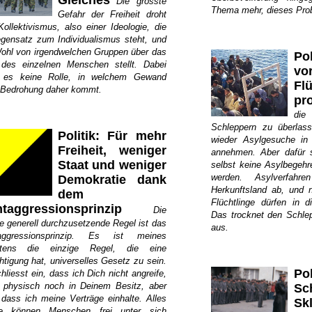
Gleiches
Die grösste
Thema mehr, dieses Probl
Gefahr der Freiheit droht
ollektivismus, also einer Ideologie, die
gensatz zum Individualismus steht, und
ohl von irgendwelchen Gruppen über das
Po
des einzelnen Menschen stellt. Dabei
vo
t es keine Rolle, in welchem Gewand
Flü
 Bedrohung daher kommt.
pr
die
Schleppern zu überlass
Politik: Für mehr
wieder Asylgesuche in 
Freiheit, weniger
annehmen. Aber dafür s
Staat und weniger
selbst keine Asylbege
werden. Asylverfahr
Demokratie dank
Herkunftsland ab, und n
dem
Flüchtlinge dürfen in d
htaggressionsprinzip
Die
Das trocknet den Schle
ge generell durchzusetzende Regel ist das
aus.
taggressionsprinzip. Es ist meines
htens die einzige Regel, die eine
htigung hat, universelles Gesetz zu sein.
Po
hliesst ein, dass ich Dich nicht angreife,
 physisch noch in Deinem Besitz, aber
Sc
 dass ich meine Verträge einhalte. Alles
Skl
re können Menschen frei unter sich