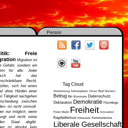
Person
litik: Freie
gration
Migration ist
e Gefahr, sondern ein
inn für alle. Jeder
nsch hat das
inschränkbare Recht,
Tag Cloud
rfen, sich frei einen
d ohne Hürden einer
Asyl
Abstimmung
Arbeitsplätze
Armut
Banken
Betrug
Datenschutz
hen Tätigkeit nachgehen
Bio
Bürokratie
Demokratie
rscheidung zwischen
Deklaration
Flüchtlinge
r» ist nicht sinnvoll.
Freiheit
ber nur möglich, wenn
Freier Markt
Innovation
sorgt und nicht seine
Kapitalismus
Kommunismus
Klimaziele
den Staat abgibt.
Liberale Gesellschaft
gen ist absolut kein