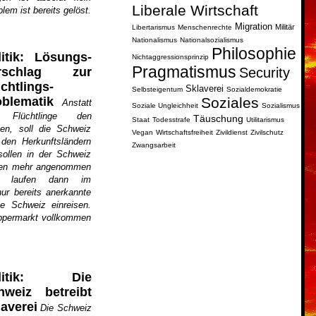
Liberale Wirtschaft
em ist bereits gelöst.
Migration
Militär
Libertarismus
Menschenrechte
Nationalismus
Nationalsozialismus
Philosophie
litik: Lösungs­
Nichtaggressionsprinzip
Pragmatismus
Security
rschlag zur
chtlings­
Sklaverei
Selbsteigentum
Sozialdemokratie
Soziales
oblematik
Anstatt
Soziale Ungleichheit
Sozialismus
 Flüchtlinge den
Täuschung
Staat
Todesstrafe
Utilitarismus
en, soll die Schweiz
Vegan
Wirtschaftsfreiheit
Zivildienst
Zivilschutz
den Herkunftsländern
Zwangsarbeit
ollen in der Schweiz
hren mehr angenommen
en laufen dann im
ur bereits anerkannte
ie Schweiz einreisen.
ppermarkt vollkommen
litik: Die
hweiz betreibt
averei
Die Schweiz