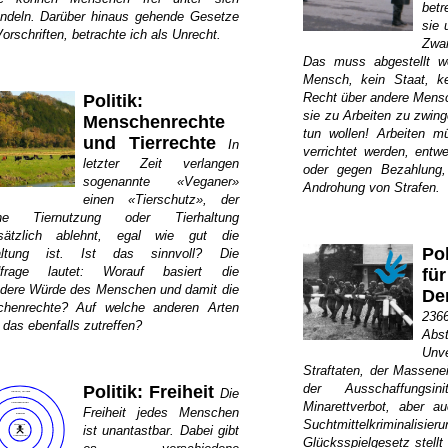
betr
ndeln. Darüber hinaus gehende Gesetze
sie 
orschriften, betrachte ich als Unrecht.
Zwan
Das muss abgestellt w
Mensch, kein Staat, ke
Recht über andere Mens
Politik:
sie zu Arbeiten zu zwing
Menschenrechte
tun wollen! Arbeiten mü
und Tierrechte
In
verrichtet werden, ent
letzter Zeit verlangen
oder gegen Bezahlung,
sogenannte «Veganer»
Androhung von Strafen.
einen «Tierschutz», der
iche Tiernutzung oder Tierhaltung
sätzlich ablehnt, egal wie gut die
Po
haltung ist. Ist das sinnvoll? Die
dfrage lautet: Worauf basiert die
fü
dere Würde des Menschen und damit die
De
henrechte? Auf welche anderen Arten
236
 das ebenfalls zutreffen?
Abs
Unv
Straftaten, der Massenei
der Ausschaffungsin
Politik: Freiheit
Die
Minarettverbot, aber a
Freiheit jedes Menschen
Suchtmittelkriminal
ist unantastbar. Dabei gibt
Glücksspielgesetz stellt