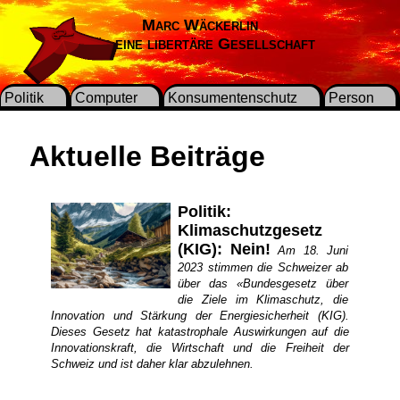
Marc Wäckerlin
Für eine libertäre Gesellschaft
Politik
Computer
Konsumentenschutz
Person
Aktuelle Beiträge
Politik:
Klimaschutzgesetz
(KIG): Nein!
Am 18. Juni
2023 stimmen die Schweizer ab
über das «Bundesgesetz über
die Ziele im Klimaschutz, die
Innovation und Stärkung der Energiesicherheit (KIG).
Dieses Gesetz hat katastrophale Auswirkungen auf die
Innovationskraft, die Wirtschaft und die Freiheit der
Schweiz und ist daher klar abzulehnen.