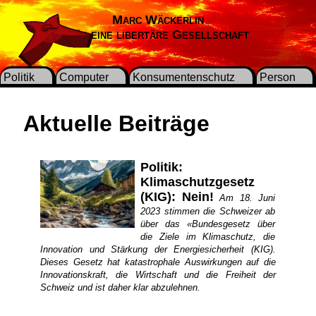
Marc Wäckerlin
Für eine libertäre Gesellschaft
Politik
Computer
Konsumentenschutz
Person
Aktuelle Beiträge
Politik:
Klimaschutzgesetz
(KIG): Nein!
Am 18. Juni
2023 stimmen die Schweizer ab
über das «Bundesgesetz über
die Ziele im Klimaschutz, die
Innovation und Stärkung der Energiesicherheit (KIG).
Dieses Gesetz hat katastrophale Auswirkungen auf die
Innovationskraft, die Wirtschaft und die Freiheit der
Schweiz und ist daher klar abzulehnen.