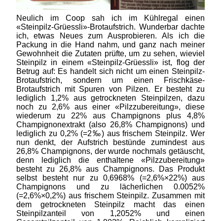
Neulich im Coop sah ich im Kühlregal einen
«Steinpilz-Grüessli»-Brotaufstrich. Wunderbar dachte
ich, etwas Neues zum Ausprobieren. Als ich die
Packung in die Hand nahm, und ganz nach meiner
Gewohnheit die Zutaten prüfte, um zu sehen, wieviel
Steinpilz in einem «Steinpilz-Grüessli» ist, flog der
Betrug auf: Es handelt sich nicht um einen Steinpilz-
Brotaufstrich, sondern um einen Frischkäse-
Brotaufstrich mit Spuren von Pilzen. Er besteht zu
lediglich 1,2% aus getrockneten Steinpilzen, dazu
noch zu 2,6% aus einer «Pilzzubereitung», diese
wiederum zu 22% aus Champignons plus 4,8%
Champignonextrakt (also 26,8% Champignons) und
lediglich zu 0,2% (=2‰) aus frischem Steinpilz. Wer
nun denkt, der Aufstrich bestünde zumindest aus
26,8% Champignons, der wurde nochmals getäuscht,
denn lediglich die enthaltene «Pilzzubereitung»
besteht zu 26,8% aus Champignons. Das Produkt
selbst besteht nur zu 0,6968% (=2,6%×22%) aus
Champignons und zu lächerlichen 0.0052%
(=2,6%×0,2%) aus frischem Steinpilz. Zusammen mit
dem getrockneten Steinpilz macht das einen
Steinpilzanteil von 1,2052% und einen